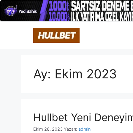
İçeriğe
atla
Ay:
Ekim 2023
Hullbet Yeni Deneyi
Ekim 28, 2023
Yazarı:
admin