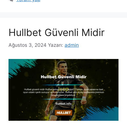
Hullbet Güvenli Midir
Ağustos 3, 2024
Yazarı:
admin