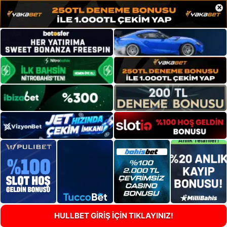
×
HULLBET GİRİŞ İÇİN TIKLAYINIZ!