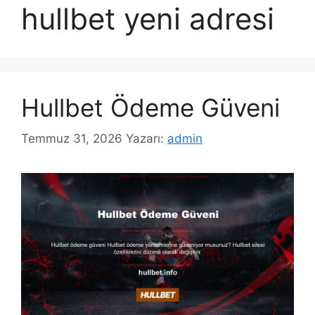
hullbet yeni adresi
Hullbet Ödeme Güveni
Temmuz 31, 2026
Yazarı:
admin