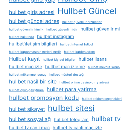
Hullbet Güncel
hullbet giriş adresi
hullbet güncel adres
hullbet güvenilir hizmetler
hullbet güvenlir mi
hullbet güvenilir kimlik
hullbet güvenli midir
hullbet instagram
hullbet hakkında
hullbet i̇letişim bilgileri
hullbet i̇nternet futbol
hullbet kapanmasının nedeni nedir
hullbet katılım adımı
Hullbet kayıt
hullbet lisans
hullbet kişisel bilgiler
hullbet maç izle
hullbet maç izleme
hullbet mevcut sorun
hullbet mükemmel sonuç
hullbet müşteri desteği
hullbet nasil bir site
hullbet online casino giriş adresi
hullbet para yatirma
hullbet oyun geliştirme
hullbet promosyon kodu
hullbet reklam seçenekleri
hullbet sitesi
hullbet sikayet
hullbet tv
hullbet sosyal ağ
hullbet telegram
hullbet tv canli maç
hullbet tv canli maç izle