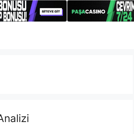
Analizi