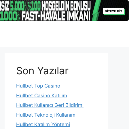
Son Yazılar
Hullbet Top Casino
Hullbet Casino Katılım
Hullbet Kullanıcı Geri Bildirimi
Hullbet Teknoloji Kullanımı
Hullbet Katılım Yöntemi