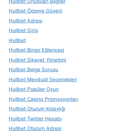
Hullbet Unutulan Bilgiler
Hullbet Ödeme Güveni
Hullbet Adresi
Hullbet Giriş
Hullbet
Hullbet Bingo Eğlencesi
Hullbet Şikayet Yönetimi
Hullbet Belge Sorusu
Hullbet Mevduat Seçenekleri
Hullbet Popüler Oyun
Hullbet Casino Promosyonları
Hullbet Oturum Kolaylığı
Hullbet Twitter Hesabı
Hullbet Oturum Adresi