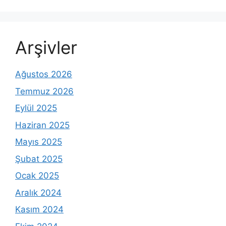
Arşivler
Ağustos 2026
Temmuz 2026
Eylül 2025
Haziran 2025
Mayıs 2025
Şubat 2025
Ocak 2025
Aralık 2024
Kasım 2024