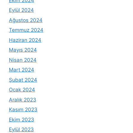
Ekim 2024
Eylül 2024
Ağustos 2024
Temmuz 2024
Haziran 2024
Mayıs 2024
Nisan 2024
Mart 2024
Şubat 2024
Ocak 2024
Aralık 2023
Kasım 2023
Ekim 2023
Eylül 2023