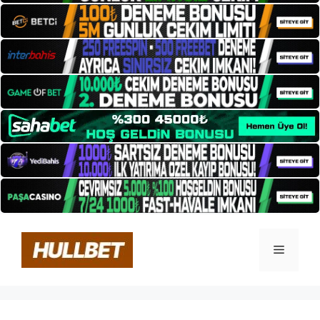
İçeriğe
atla
Menü