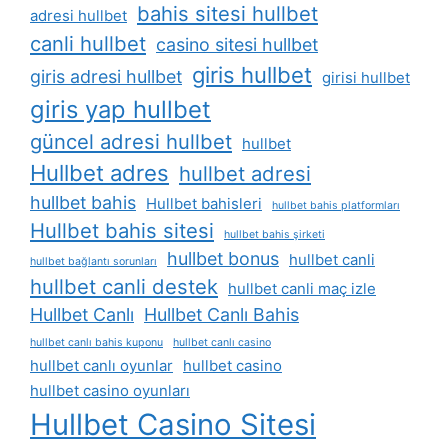
bahis sitesi hullbet
adresi hullbet
canli hullbet
casino sitesi hullbet
giris hullbet
giris adresi hullbet
girisi hullbet
giris yap hullbet
güncel adresi hullbet
hullbet
Hullbet adres
hullbet adresi
hullbet bahis
Hullbet bahisleri
hullbet bahis platformları
Hullbet bahis sitesi
hullbet bahis şirketi
hullbet bonus
hullbet canli
hullbet bağlantı sorunları
hullbet canli destek
hullbet canli maç izle
Hullbet Canlı
Hullbet Canlı Bahis
hullbet canlı bahis kuponu
hullbet canlı casino
hullbet canlı oyunlar
hullbet casino
hullbet casino oyunları
Hullbet Casino Sitesi