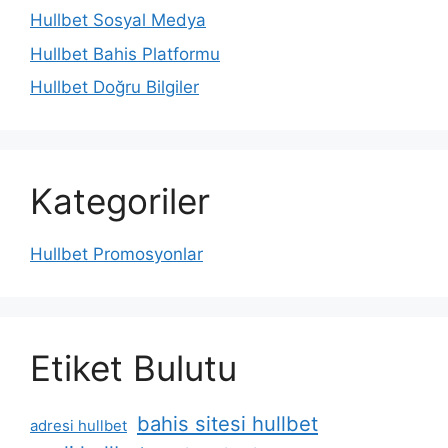
Hullbet Sosyal Medya
Hullbet Bahis Platformu
Hullbet Doğru Bilgiler
Kategoriler
Hullbet Promosyonlar
Etiket Bulutu
bahis sitesi hullbet
adresi hullbet