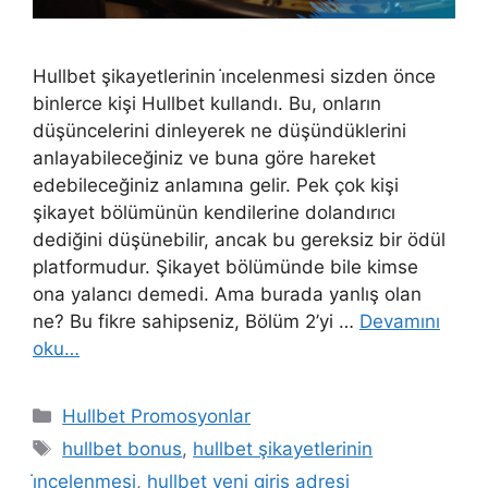
Hullbet şikayetlerinin i̇ncelenmesi sizden önce
binlerce kişi Hullbet kullandı. Bu, onların
düşüncelerini dinleyerek ne düşündüklerini
anlayabileceğiniz ve buna göre hareket
edebileceğiniz anlamına gelir. Pek çok kişi
şikayet bölümünün kendilerine dolandırıcı
dediğini düşünebilir, ancak bu gereksiz bir ödül
platformudur. Şikayet bölümünde bile kimse
ona yalancı demedi. Ama burada yanlış olan
ne? Bu fikre sahipseniz, Bölüm 2’yi …
Devamını
oku…
Kategoriler
Hullbet Promosyonlar
Etiketler
hullbet bonus
,
hullbet şikayetlerinin
i̇ncelenmesi
,
hullbet yeni giriş adresi