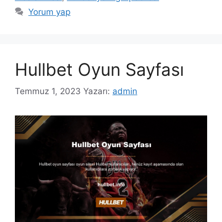
Yorum yap
Hullbet Oyun Sayfası
Temmuz 1, 2023
Yazarı:
admin