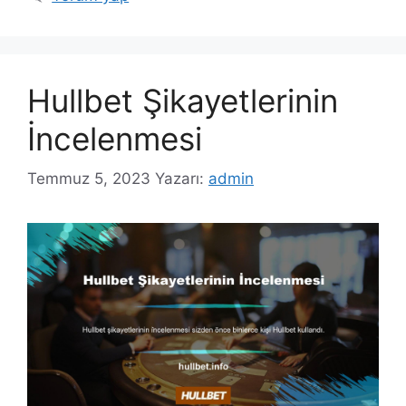
Hullbet Şikayetlerinin
İncelenmesi
Temmuz 5, 2023
Yazarı:
admin