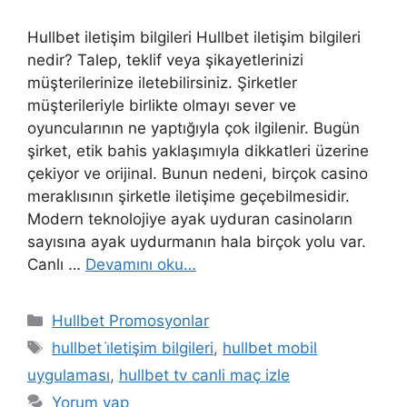
Hullbet iletişim bilgileri Hullbet iletişim bilgileri
nedir? Talep, teklif veya şikayetlerinizi
müşterilerinize iletebilirsiniz. Şirketler
müşterileriyle birlikte olmayı sever ve
oyuncularının ne yaptığıyla çok ilgilenir. Bugün
şirket, etik bahis yaklaşımıyla dikkatleri üzerine
çekiyor ve orijinal. Bunun nedeni, birçok casino
meraklısının şirketle iletişime geçebilmesidir.
Modern teknolojiye ayak uyduran casinoların
sayısına ayak uydurmanın hala birçok yolu var.
Canlı …
Devamını oku…
Kategoriler
Hullbet Promosyonlar
Etiketler
hullbet i̇letişim bilgileri
,
hullbet mobil
uygulaması
,
hullbet tv canli maç izle
Yorum yap