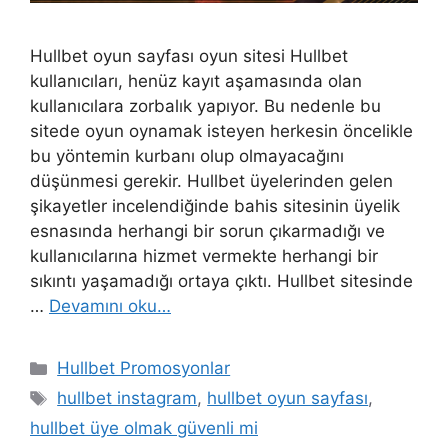
Hullbet oyun sayfası oyun sitesi Hullbet
kullanıcıları, henüz kayıt aşamasında olan
kullanıcılara zorbalık yapıyor. Bu nedenle bu
sitede oyun oynamak isteyen herkesin öncelikle
bu yöntemin kurbanı olup olmayacağını
düşünmesi gerekir. Hullbet üyelerinden gelen
şikayetler incelendiğinde bahis sitesinin üyelik
esnasında herhangi bir sorun çıkarmadığı ve
kullanıcılarına hizmet vermekte herhangi bir
sıkıntı yaşamadığı ortaya çıktı. Hullbet sitesinde
…
Devamını oku…
Kategoriler
Hullbet Promosyonlar
Etiketler
hullbet instagram
,
hullbet oyun sayfası
,
hullbet üye olmak güvenli mi