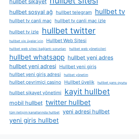
hullbet sitesi
hullbet sikayet
hullbet tv
hullbet sosyal ağ
hullbet telegram
hullbet tv canli maç
hullbet tv canli maç izle
hullbet twitter
hullbet tv izle
Hullbet Web Sitesi
hullbet vip üyeler i̇çin
hullbet web sitesi bağlantı sorunları
hullbet web yöneticileri
hullbet whatsapp
hullbet yeni adres
hullbet yeni adresi
Hullbet yeni giriş
hullbet yeni giriş adresi
hullbet yönetim
hullbet çevrimiçi casino
Hullbet üyelik
hullbet şans oyunu
kayit hullbet
hullbet şikayet yönetimi
twitter hullbet
mobil hullbet
yeni adresi hullbet
tüm i̇letişim kanallarında hullbet
yeni giris hullbet