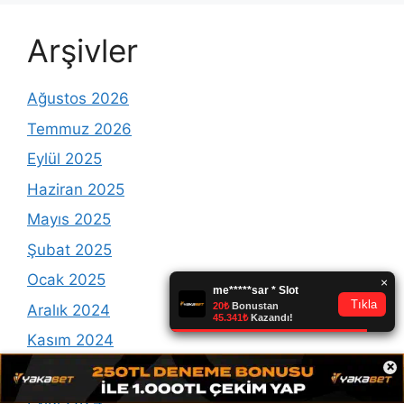
Arşivler
Ağustos 2026
Temmuz 2026
Eylül 2025
Haziran 2025
Mayıs 2025
Şubat 2025
Ocak 2025
Aralık 2024
Kasım 2024
×
Ekim 2024
Eylül 2024