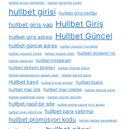
hullbet erişim yöntemleri
hullbet geçerlilik süresi
hullbet girisi
hullbet giris twitter
Hullbet Giriş
hullbet giris yap
Hullbet Güncel
hullbet giriş adresi
hullbet güncel adres
hullbet güvenilir hizmetler
hullbet güvenlir mi
hullbet güvenilir kimlik
hullbet güvenli midir
hullbet instagram
hullbet hakkında
hullbet i̇letişim bilgileri
hullbet i̇nternet futbol
hullbet kapanmasının nedeni nedir
hullbet katılım adımı
Hullbet kayıt
hullbet lisans
hullbet kişisel bilgiler
hullbet maç izle
hullbet maç izleme
hullbet mevcut sorun
hullbet mükemmel sonuç
hullbet müşteri desteği
hullbet nasil bir site
hullbet online casino giriş adresi
hullbet para yatirma
hullbet oyun geliştirme
hullbet promosyon kodu
hullbet reklam seçenekleri