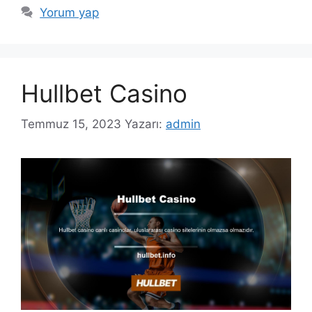
Yorum yap
Hullbet Casino
Temmuz 15, 2023
Yazarı:
admin