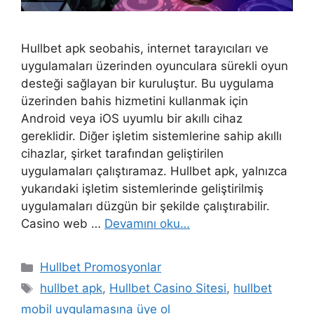
Hullbet apk seobahis, internet tarayıcıları ve
uygulamaları üzerinden oyunculara sürekli oyun
desteği sağlayan bir kuruluştur. Bu uygulama
üzerinden bahis hizmetini kullanmak için
Android veya iOS uyumlu bir akıllı cihaz
gereklidir. Diğer işletim sistemlerine sahip akıllı
cihazlar, şirket tarafından geliştirilen
uygulamaları çalıştıramaz. Hullbet apk, yalnızca
yukarıdaki işletim sistemlerinde geliştirilmiş
uygulamaları düzgün bir şekilde çalıştırabilir.
Casino web …
Devamını oku…
Kategoriler
Hullbet Promosyonlar
Etiketler
hullbet apk
,
Hullbet Casino Sitesi
,
hullbet
mobil uygulamasına üye ol