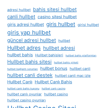
bahis sitesi hullbet
adresi hullbet
canli hullbet
casino sitesi hullbet
giris hullbet
giris adresi hullbet
girisi hullbet
giris yap hullbet
güncel adresi hullbet
hullbet
Hullbet adres
hullbet adresi
hullbet bahis
Hullbet bahisleri
hullbet bahis platformları
Hullbet bahis sitesi
hullbet bahis şirketi
hullbet bonus
hullbet canli
hullbet bağlantı sorunları
hullbet canli destek
hullbet canli maç izle
Hullbet Canlı
Hullbet Canlı Bahis
hullbet canlı bahis kuponu
hullbet canlı casino
hullbet canlı oyunlar
hullbet casino
hullbet casino oyunları