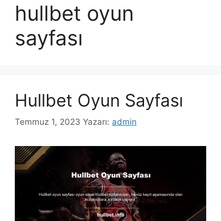
hullbet oyun
sayfası
Hullbet Oyun Sayfası
Temmuz 1, 2023
Yazarı:
admin