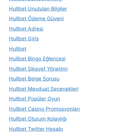
Hullbet Unutulan Bilgiler
Hullbet Ödeme Güveni
Hullbet Adresi
Hullbet Giriş
Hullbet
Hullbet Bingo Eğlencesi
Hullbet Şikayet Yönetimi
Hullbet Belge Sorusu
Hullbet Mevduat Seçenekleri
Hullbet Popüler Oyun
Hullbet Casino Promosyonları
Hullbet Oturum Kolaylığı
Hullbet Twitter Hesabı