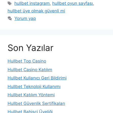
Etiketler
hullbet instagram
,
hullbet oyun sayfası
,
hullbet üye olmak güvenli mi
Yorum yap
Son Yazılar
Hullbet Top Casino
Hullbet Casino Katılım
Hullbet Kullanıcı Geri Bildirimi
Hullbet Teknoloji Kullanımı
Hullbet Katılım Yöntemi
Hullbet Güvenlik Sertifikaları
Hullbet Bahisçi Üyeliği