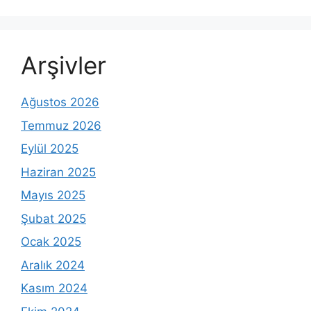
Arşivler
Ağustos 2026
Temmuz 2026
Eylül 2025
Haziran 2025
Mayıs 2025
Şubat 2025
Ocak 2025
Aralık 2024
Kasım 2024