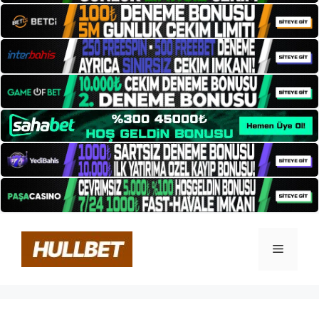
İçeriğe
atla
Menü