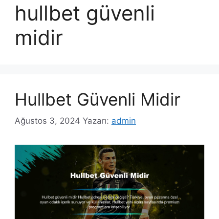
hullbet güvenli
midir
Hullbet Güvenli Midir
Ağustos 3, 2024
Yazarı:
admin