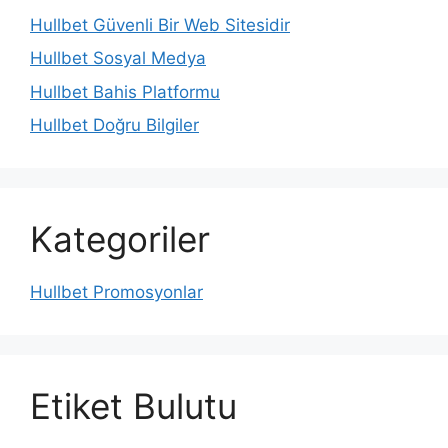
Hullbet Güvenli Bir Web Sitesidir
Hullbet Sosyal Medya
Hullbet Bahis Platformu
Hullbet Doğru Bilgiler
Kategoriler
Hullbet Promosyonlar
Etiket Bulutu