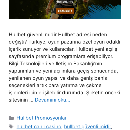
Hullbet güvenli midir Hullbet adresi neden
değişti? Türkiye, oyun pazarına özel oyun odaklı
içerik sunuyor ve kullanıcılar, Hullbet yeni açılış
sayfasında premium programlara erişebiliyor.
Bilgi Teknolojileri ve İletişim Bakanlığı’nın
yaptırımları ve yeni açılımlara geçiş sonucunda,
yenilenen oyun yapısı ve daha geniş bahis
seçenekleri artık para yatırma ve çekme
işlemleri için erişilebilir durumda. Şirketin önceki
sitesinin …
Devamını oku…
Kategoriler
Hullbet Promosyonlar
Etiketler
hullbet canlı casino
,
hullbet güvenli midir
,