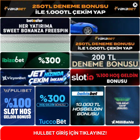
×
HULLBET GİRİŞ İÇİN TIKLAYINIZ!