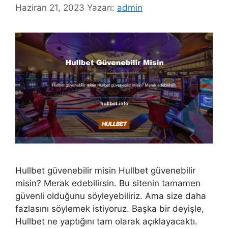
Haziran 21, 2023
Yazarı:
admin
Hullbet güvenebilir misin Hullbet güvenebilir
misin? Merak edebilirsin. Bu sitenin tamamen
güvenli olduğunu söyleyebiliriz. Ama size daha
fazlasını söylemek istiyoruz. Başka bir deyişle,
Hullbet ne yaptığını tam olarak açıklayacaktı.