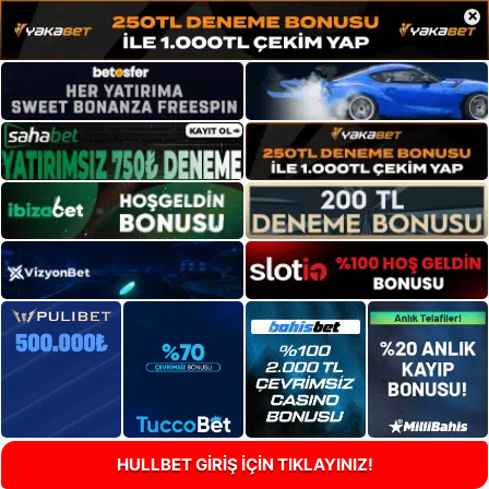
×
HULLBET GİRİŞ İÇİN TIKLAYINIZ!