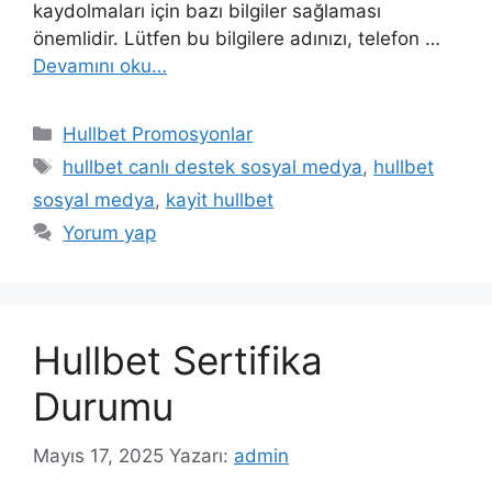
kaydolmaları için bazı bilgiler sağlaması
önemlidir. Lütfen bu bilgilere adınızı, telefon …
Devamını oku…
Kategoriler
Hullbet Promosyonlar
Etiketler
hullbet canlı destek sosyal medya
,
hullbet
sosyal medya
,
kayit hullbet
Yorum yap
Hullbet Sertifika
Durumu
Mayıs 17, 2025
Yazarı:
admin