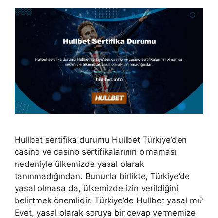
Hullbet sertifika durumu Hullbet Türkiye’den
casino ve casino sertifikalarının olmaması
nedeniyle ülkemizde yasal olarak
tanınmadığından. Bununla birlikte, Türkiye’de
yasal olmasa da, ülkemizde izin verildiğini
belirtmek önemlidir. Türkiye’de Hullbet yasal mı?
Evet, yasal olarak soruya bir cevap vermemize