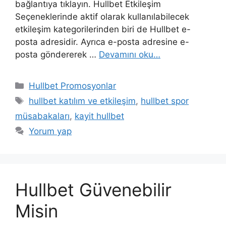
bağlantıya tıklayın. Hullbet Etkileşim
Seçeneklerinde aktif olarak kullanılabilecek
etkileşim kategorilerinden biri de Hullbet e-
posta adresidir. Ayrıca e-posta adresine e-
posta göndererek …
Devamını oku…
Kategoriler
Hullbet Promosyonlar
Etiketler
hullbet katılım ve etkileşim
,
hullbet spor
müsabakaları
,
kayit hullbet
Yorum yap
Hullbet Güvenebilir
Misin