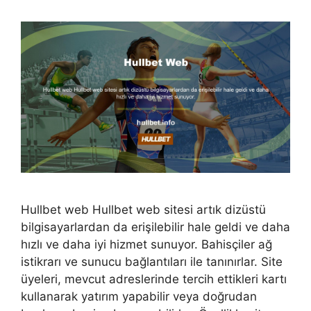
Hullbet web Hullbet web sitesi artık dizüstü
bilgisayarlardan da erişilebilir hale geldi ve daha
hızlı ve daha iyi hizmet sunuyor. Bahisçiler ağ
istikrarı ve sunucu bağlantıları ile tanınırlar. Site
üyeleri, mevcut adreslerinde tercih ettikleri kartı
kullanarak yatırım yapabilir veya doğrudan