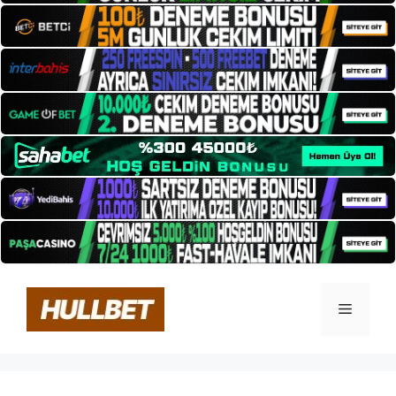
İçeriğe
atla
Menü