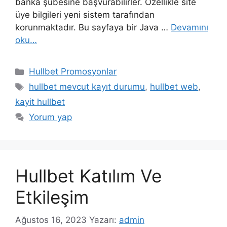
banka şubesine başvurabilirler. Özellikle site
üye bilgileri yeni sistem tarafından
korunmaktadır. Bu sayfaya bir Java …
Devamını
oku…
Kategoriler
Hullbet Promosyonlar
Etiketler
hullbet mevcut kayıt durumu
,
hullbet web
,
kayit hullbet
Yorum yap
Hullbet Katılım Ve
Etkileşim
Ağustos 16, 2023
Yazarı:
admin