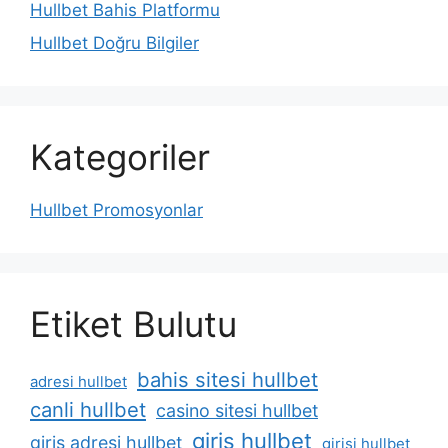
Hullbet Bahis Platformu
Hullbet Doğru Bilgiler
Kategoriler
Hullbet Promosyonlar
Etiket Bulutu
bahis sitesi hullbet
adresi hullbet
canli hullbet
casino sitesi hullbet
giris hullbet
giris adresi hullbet
girisi hullbet