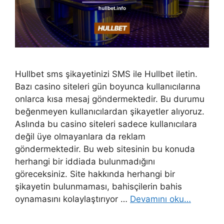
Hullbet sms şikayetinizi SMS ile Hullbet iletin.
Bazı casino siteleri gün boyunca kullanıcılarına
onlarca kısa mesaj göndermektedir. Bu durumu
beğenmeyen kullanıcılardan şikayetler alıyoruz.
Aslında bu casino siteleri sadece kullanıcılara
değil üye olmayanlara da reklam
göndermektedir. Bu web sitesinin bu konuda
herhangi bir iddiada bulunmadığını
göreceksiniz. Site hakkında herhangi bir
şikayetin bulunmaması, bahisçilerin bahis
oynamasını kolaylaştırıyor …
Devamını oku…