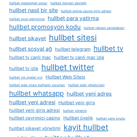
hullbet mükemmel sonuç
hullbet müşteri desteği
hullbet nasil bir site
hullbet online casino giriş adresi
hullbet para yatirma
hullbet oyun geliştirme
hullbet promosyon kodu
hullbet reklam seçenekleri
hullbet sitesi
hullbet sikayet
hullbet tv
hullbet sosyal ağ
hullbet telegram
hullbet tv canli maç
hullbet tv canli maç izle
hullbet twitter
hullbet tv izle
Hullbet Web Sitesi
hullbet vip üyeler i̇çin
hullbet web sitesi bağlantı sorunları
hullbet web yöneticileri
hullbet whatsapp
hullbet yeni adres
hullbet yeni adresi
Hullbet yeni giriş
hullbet yeni giriş adresi
hullbet yönetim
hullbet çevrimiçi casino
Hullbet üyelik
hullbet şans oyunu
kayit hullbet
hullbet şikayet yönetimi