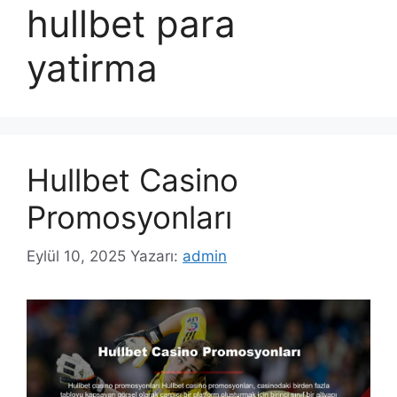
hullbet para
yatirma
Hullbet Casino
Promosyonları
Eylül 10, 2025
Yazarı:
admin