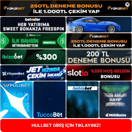
×
HULLBET GİRİŞ İÇİN TIKLAYINIZ!