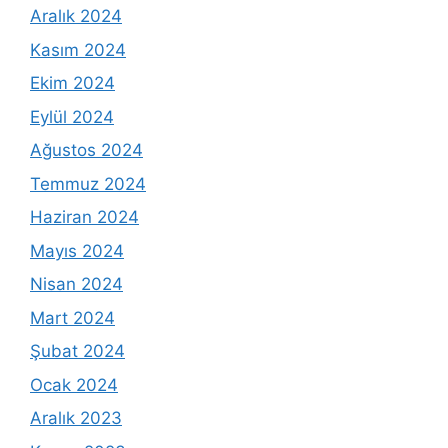
Aralık 2024
Kasım 2024
Ekim 2024
Eylül 2024
Ağustos 2024
Temmuz 2024
Haziran 2024
Mayıs 2024
Nisan 2024
Mart 2024
Şubat 2024
Ocak 2024
Aralık 2023