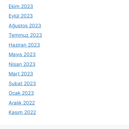
Ekim 2023
Eylül 2023
Ağustos 2023
Temmuz 2023
Haziran 2023
Mayıs 2023
Nisan 2023
Mart 2023
Şubat 2023
Ocak 2023
Aralık 2022
Kasım 2022