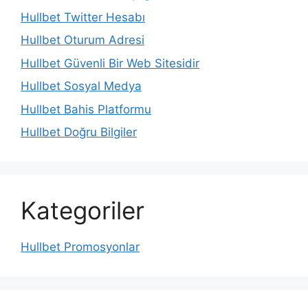
Hullbet Twitter Hesabı
Hullbet Oturum Adresi
Hullbet Güvenli Bir Web Sitesidir
Hullbet Sosyal Medya
Hullbet Bahis Platformu
Hullbet Doğru Bilgiler
Kategoriler
Hullbet Promosyonlar