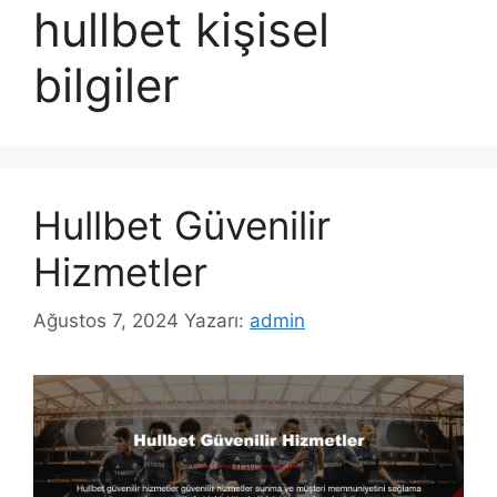
hullbet kişisel
bilgiler
Hullbet Güvenilir
Hizmetler
Ağustos 7, 2024
Yazarı:
admin