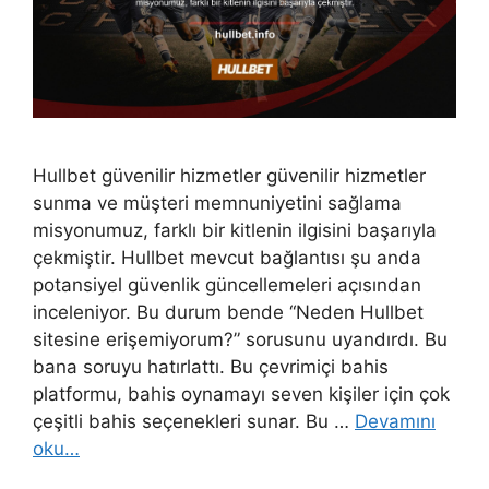
Hullbet güvenilir hizmetler güvenilir hizmetler
sunma ve müşteri memnuniyetini sağlama
misyonumuz, farklı bir kitlenin ilgisini başarıyla
çekmiştir. Hullbet mevcut bağlantısı şu anda
potansiyel güvenlik güncellemeleri açısından
inceleniyor. Bu durum bende “Neden Hullbet
sitesine erişemiyorum?” sorusunu uyandırdı. Bu
bana soruyu hatırlattı. Bu çevrimiçi bahis
platformu, bahis oynamayı seven kişiler için çok
çeşitli bahis seçenekleri sunar. Bu …
Devamını
oku…