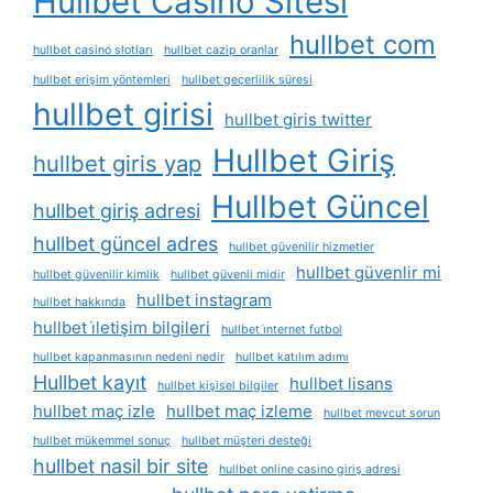
Hullbet Casino Sitesi
hullbet com
hullbet casino slotları
hullbet cazip oranlar
hullbet erişim yöntemleri
hullbet geçerlilik süresi
hullbet girisi
hullbet giris twitter
Hullbet Giriş
hullbet giris yap
Hullbet Güncel
hullbet giriş adresi
hullbet güncel adres
hullbet güvenilir hizmetler
hullbet güvenlir mi
hullbet güvenilir kimlik
hullbet güvenli midir
hullbet instagram
hullbet hakkında
hullbet i̇letişim bilgileri
hullbet i̇nternet futbol
hullbet kapanmasının nedeni nedir
hullbet katılım adımı
Hullbet kayıt
hullbet lisans
hullbet kişisel bilgiler
hullbet maç izle
hullbet maç izleme
hullbet mevcut sorun
hullbet mükemmel sonuç
hullbet müşteri desteği
hullbet nasil bir site
hullbet online casino giriş adresi