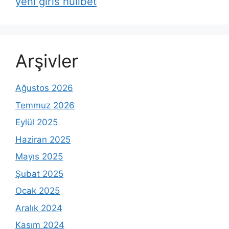
yeni giris hullbet
Arşivler
Ağustos 2026
Temmuz 2026
Eylül 2025
Haziran 2025
Mayıs 2025
Şubat 2025
Ocak 2025
Aralık 2024
Kasım 2024