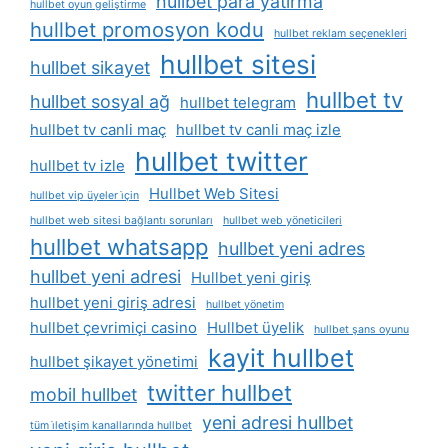
hullbet para yatirma
hullbet oyun geliştirme
hullbet promosyon kodu
hullbet reklam seçenekleri
hullbet sitesi
hullbet sikayet
hullbet tv
hullbet sosyal ağ
hullbet telegram
hullbet tv canli maç
hullbet tv canli maç izle
hullbet twitter
hullbet tv izle
Hullbet Web Sitesi
hullbet vip üyeler i̇çin
hullbet web sitesi bağlantı sorunları
hullbet web yöneticileri
hullbet whatsapp
hullbet yeni adres
hullbet yeni adresi
Hullbet yeni giriş
hullbet yeni giriş adresi
hullbet yönetim
hullbet çevrimiçi casino
Hullbet üyelik
hullbet şans oyunu
kayit hullbet
hullbet şikayet yönetimi
twitter hullbet
mobil hullbet
yeni adresi hullbet
tüm i̇letişim kanallarında hullbet