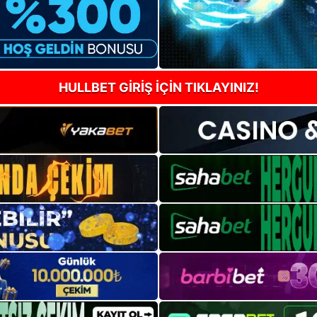
HULLBET GİRİŞ İÇİN TIKLAYINIZ!