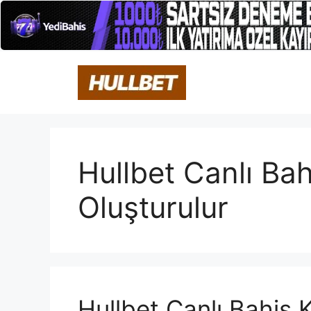
İçeriğe
atla
Hullbet Canlı Ba
Oluşturulur
Hullbet Canlı Bahis 