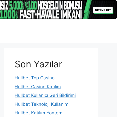
Son Yazılar
Hullbet Top Casino
Hullbet Casino Katılım
Hullbet Kullanıcı Geri Bildirimi
Hullbet Teknoloji Kullanımı
Hullbet Katılım Yöntemi