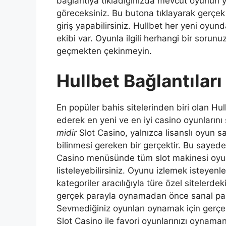
bağlantıya tıkladığınızda mevcut oyunun y
göreceksiniz. Bu butona tıklayarak gerçe
giriş yapabilirsiniz. Hullbet her yeni oyu
ekibi var. Oyunla ilgili herhangi bir sorun
geçmekten çekinmeyin.
Hullbet Bağlantıları
En popüler bahis sitelerinden biri olan Hu
ederek en yeni ve en iyi casino oyunların
midir
Slot Casino, yalnızca lisanslı oyun s
bilinmesi gereken bir gerçektir. Bu sayede 
Casino menüsünde tüm slot makinesi oyunl
listeleyebilirsiniz. Oyunu izlemek isteyenl
kategoriler aracılığıyla türe özel sitelerdek
gerçek parayla oynamadan önce sanal para 
Sevmediğiniz oyunları oynamak için gerçek
Slot Casino ile favori oyunlarınızı oynamanı