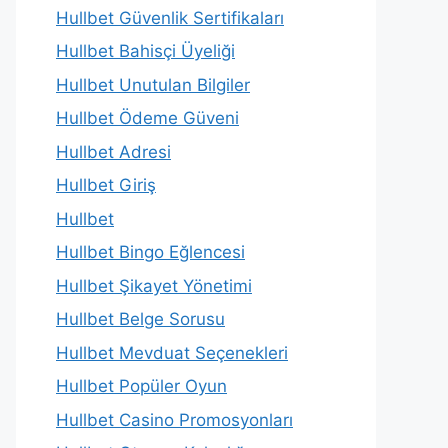
Hullbet Güvenlik Sertifikaları
Hullbet Bahisçi Üyeliği
Hullbet Unutulan Bilgiler
Hullbet Ödeme Güveni
Hullbet Adresi
Hullbet Giriş
Hullbet
Hullbet Bingo Eğlencesi
Hullbet Şikayet Yönetimi
Hullbet Belge Sorusu
Hullbet Mevduat Seçenekleri
Hullbet Popüler Oyun
Hullbet Casino Promosyonları