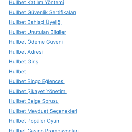
Hullbet Katılım Yöntemi
Hullbet Güvenlik Sertifikaları
Hullbet Bahisçi Üyeliği
Hullbet Unutulan Bilgiler
Hullbet Ödeme Güveni
Hullbet Adresi
Hullbet Giriş
Hullbet
Hullbet Bingo Eğlencesi
Hullbet Şikayet Yönetimi
Hullbet Belge Sorusu
Hullbet Mevduat Seçenekleri
Hullbet Popüler Oyun
Hullbet Casino Promosyonları