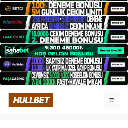
İçeriğe
atla
Menü