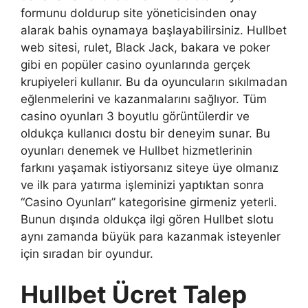
formunu doldurup site yöneticisinden onay
alarak bahis oynamaya başlayabilirsiniz. Hullbet
web sitesi, rulet, Black Jack, bakara ve poker
gibi en popüler casino oyunlarında gerçek
krupiyeleri kullanır. Bu da oyuncuların sıkılmadan
eğlenmelerini ve kazanmalarını sağlıyor. Tüm
casino oyunları 3 boyutlu görüntülerdir ve
oldukça kullanıcı dostu bir deneyim sunar. Bu
oyunları denemek ve Hullbet hizmetlerinin
farkını yaşamak istiyorsanız siteye üye olmanız
ve ilk para yatırma işleminizi yaptıktan sonra
“Casino Oyunları” kategorisine girmeniz yeterli.
Bunun dışında oldukça ilgi gören Hullbet slotu
aynı zamanda büyük para kazanmak isteyenler
için sıradan bir oyundur.
Hullbet Ücret Talep