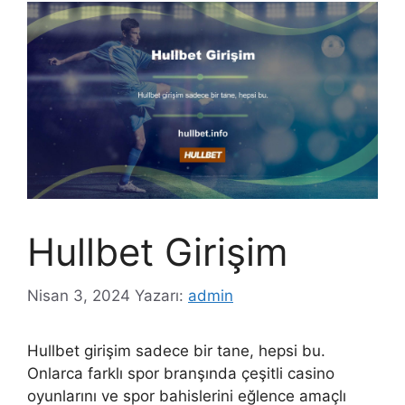
Hullbet Girişim
Nisan 3, 2024
Yazarı:
admin
Hullbet girişim sadece bir tane, hepsi bu.
Onlarca farklı spor branşında çeşitli casino
oyunlarını ve spor bahislerini eğlence amaçlı