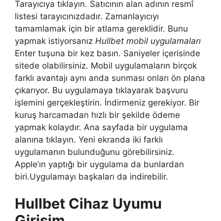
Tarayıcıya tıklayın. Satıcının alan adının resmî
listesi tarayıcınızdadır. Zamanlayıcıyı
tamamlamak için bir atlama gereklidir. Bunu
yapmak istiyorsanız
Hullbet mobil uygulamaları
Enter tuşuna bir kez basın. Saniyeler içerisinde
sitede olabilirsiniz. Mobil uygulamaların birçok
farklı avantajı aynı anda sunması onları ön plana
çıkarıyor. Bu uygulamaya tıklayarak başvuru
işlemini gerçekleştirin. İndirmeniz gerekiyor. Bir
kuruş harcamadan hızlı bir şekilde ödeme
yapmak kolaydır. Ana sayfada bir uygulama
alanına tıklayın. Yeni ekranda iki farklı
uygulamanın bulunduğunu görebilirsiniz.
Apple’ın yaptığı bir uygulama da bunlardan
biri.Uygulamayı başkaları da indirebilir.
Hullbet Cihaz Uyumu
Girişim