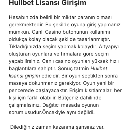
Hullbet Lisansı Girişim
Hesabınızda belirli bir miktar paranın olması
gerekmektedir. Bu şekilde oyuna giriş yapmanız
mümkün. Canlı Casino butonunun kullanımı
oldukça kolay olacak şekilde tasarlanmıştır.
Tıkladığınızda seçim yapmak kolaydır. Altyapıyı
oluşturan oyunlara ve firmalara göre seçim
yapabilirsiniz. Canlı casino oyunları yüksek hızlı
bağlantılara sahiptir. Sonuç tatmin
Hullbet
lisansı girişim
edicidir. Bir oyun seçtikten sonra
masaya dokunmanız gerekiyor. Oyun yeni bir
pencerede başlayacaktır. Erişim kısıtlamaları her
kişi için farklı olabilir. Bütçeniz dahilinde
çalışmalısınız. Dağıtıcı masada oyunun
sorumlusudur.Öncekiyle aynı değildi.
Dilediğiniz zaman kazanma şansınız var.