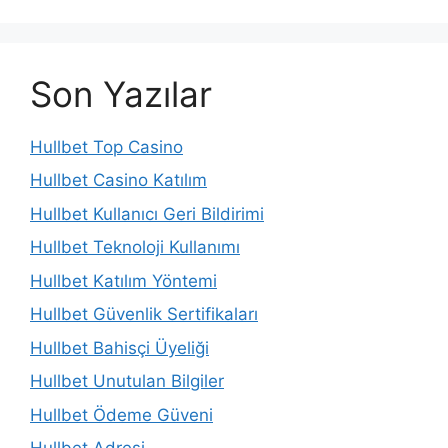
Son Yazılar
Hullbet Top Casino
Hullbet Casino Katılım
Hullbet Kullanıcı Geri Bildirimi
Hullbet Teknoloji Kullanımı
Hullbet Katılım Yöntemi
Hullbet Güvenlik Sertifikaları
Hullbet Bahisçi Üyeliği
Hullbet Unutulan Bilgiler
Hullbet Ödeme Güveni