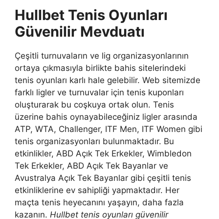
Hullbet Tenis Oyunları
Güvenilir Mevduatı
Çeşitli turnuvaların ve lig organizasyonlarının
ortaya çıkmasıyla birlikte bahis sitelerindeki
tenis oyunları karlı hale gelebilir. Web sitemizde
farklı ligler ve turnuvalar için tenis kuponları
oluşturarak bu coşkuya ortak olun. Tenis
üzerine bahis oynayabileceğiniz ligler arasında
ATP, WTA, Challenger, ITF Men, ITF Women gibi
tenis organizasyonları bulunmaktadır. Bu
etkinlikler, ABD Açık Tek Erkekler, Wimbledon
Tek Erkekler, ABD Açık Tek Bayanlar ve
Avustralya Açık Tek Bayanlar gibi çeşitli tenis
etkinliklerine ev sahipliği yapmaktadır. Her
maçta tenis heyecanını yaşayın, daha fazla
kazanın.
Hullbet tenis oyunları güvenilir