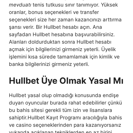
mevduatı
tenis tutkusu sınır tanımıyor. Yüksek
oranlar, bonus seçenekleri ve transfer
seçenekleri size her zaman kazancınızı arttırma
şansı verir. Bir Hullbet hesabı açın. Ana
sayfadan Hullbet hesabına başvurabilirsiniz.
Alanları doldurduktan sonra Hullbet hesabı
açmak için bilgilerinizi girmeniz yeterli. Üyelik
işlemini kısa sürede tamamlamak için kimlik ve
banka bilgilerinizi girmeniz yeterli.
Hullbet Üye Olmak Yasal Mı
Hullbet yasal olup olmadığı konusunda endişe
duyan oyuncular burada rahat edebilirler çünkü
bu bahis sitesi gerekli tüm izin ve lisanslara
sahiptir.Hullbet Kayıt Programı aracılığıyla bahis
ve casino seçeneklerinden para kazanıyorsanız
yukarıda açıklanan tekniklerden en az birini