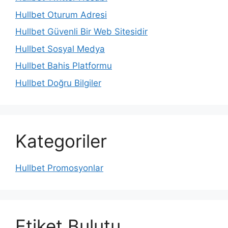
Hullbet Oturum Adresi
Hullbet Güvenli Bir Web Sitesidir
Hullbet Sosyal Medya
Hullbet Bahis Platformu
Hullbet Doğru Bilgiler
Kategoriler
Hullbet Promosyonlar
Etiket Bulutu