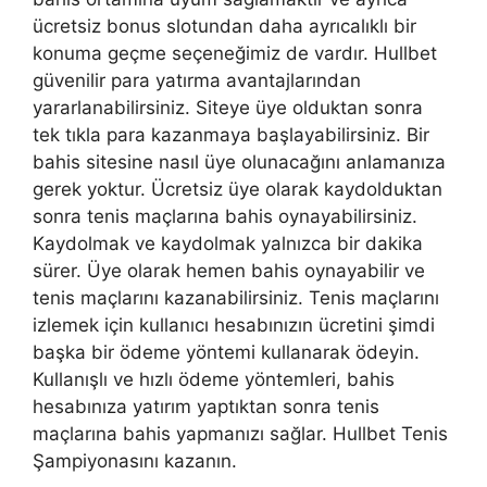
ücretsiz bonus slotundan daha ayrıcalıklı bir
konuma geçme seçeneğimiz de vardır. Hullbet
güvenilir para yatırma avantajlarından
yararlanabilirsiniz. Siteye üye olduktan sonra
tek tıkla para kazanmaya başlayabilirsiniz. Bir
bahis sitesine nasıl üye olunacağını anlamanıza
gerek yoktur. Ücretsiz üye olarak kaydolduktan
sonra tenis maçlarına bahis oynayabilirsiniz.
Kaydolmak ve kaydolmak yalnızca bir dakika
sürer. Üye olarak hemen bahis oynayabilir ve
tenis maçlarını kazanabilirsiniz. Tenis maçlarını
izlemek için kullanıcı hesabınızın ücretini şimdi
başka bir ödeme yöntemi kullanarak ödeyin.
Kullanışlı ve hızlı ödeme yöntemleri, bahis
hesabınıza yatırım yaptıktan sonra tenis
maçlarına bahis yapmanızı sağlar. Hullbet Tenis
Şampiyonasını kazanın.