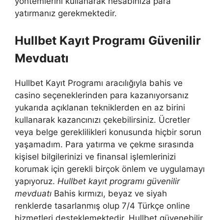
yöntemlerini kullanarak hesabınıza para
yatırmanız gerekmektedir.
Hullbet Kayıt Programı Güvenilir
Mevduatı
Hullbet Kayıt Programı aracılığıyla bahis ve
casino seçeneklerinden para kazanıyorsanız
yukarıda açıklanan tekniklerden en az birini
kullanarak kazancınızı çekebilirsiniz. Ücretler
veya belge gereklilikleri konusunda hiçbir sorun
yaşamadım. Para yatırma ve çekme sırasında
kişisel bilgilerinizi ve finansal işlemlerinizi
korumak için gerekli birçok önlem ve uygulamayı
yapıyoruz.
Hullbet kayıt programı güvenilir
mevduatı
Bahis kırmızı, beyaz ve siyah
renklerde tasarlanmış olup 7/4 Türkçe online
hizmetleri desteklemektedir. Hullbet güvenebilir