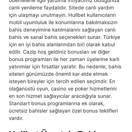
ödemelerle ilgili yardıma ihtiyacımız olduğunda
canlı yenileme faydalıdır. Sitede canlı yardım
için ulaşmayı unutmayın. Hullbet kullanıcıların
mobil uyumluluk ile konumlarına bakılmaksızın
bahis deneyimine katılmalarını sağlayan canlı
bahis ve sanal bahis seçenekleri sunar. Türkiye
için en iyi bahis alanlarından biri olarak kabul
edilir. Cazip hoş geldiniz bonusları ve diğer
bonus programları ile her zaman üyelerine karlı
yatırımlar için fırsatlar yaratır. Bu nedenle, bahis
siteleri günümüzde önemli kar elde etmek
isteyen bireyler için tercih edilen seçimdir. En
olağanüstü oyun, casino ve poker hizmetlerini
en son hizmet sağlayıcılar aracılığıyla sunar.
Standart bonus programlarına ek olarak,
ücretsiz bahisler sağlayan özel bonus teklifleri
vardır.