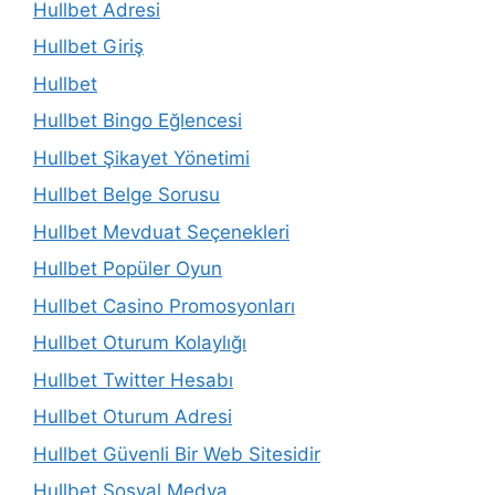
Hullbet Adresi
Hullbet Giriş
Hullbet
Hullbet Bingo Eğlencesi
Hullbet Şikayet Yönetimi
Hullbet Belge Sorusu
Hullbet Mevduat Seçenekleri
Hullbet Popüler Oyun
Hullbet Casino Promosyonları
Hullbet Oturum Kolaylığı
Hullbet Twitter Hesabı
Hullbet Oturum Adresi
Hullbet Güvenli Bir Web Sitesidir
Hullbet Sosyal Medya