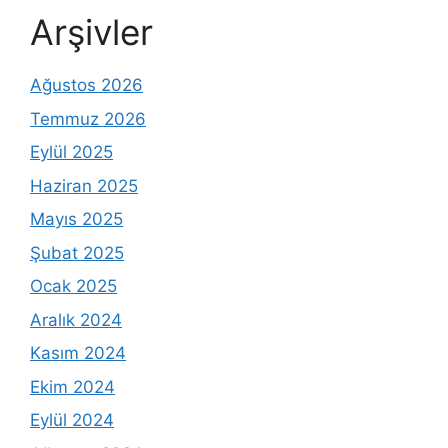
Arşivler
Ağustos 2026
Temmuz 2026
Eylül 2025
Haziran 2025
Mayıs 2025
Şubat 2025
Ocak 2025
Aralık 2024
Kasım 2024
Ekim 2024
Eylül 2024