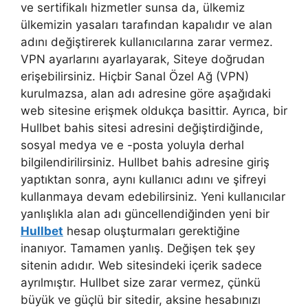
ve sertifikalı hizmetler sunsa da, ülkemiz
ülkemizin yasaları tarafından kapalıdır ve alan
adını değiştirerek kullanıcılarına zarar vermez.
VPN ayarlarını ayarlayarak, Siteye doğrudan
erişebilirsiniz. Hiçbir Sanal Özel Ağ (VPN)
kurulmazsa, alan adı adresine göre aşağıdaki
web sitesine erişmek oldukça basittir. Ayrıca, bir
Hullbet bahis sitesi adresini değiştirdiğinde,
sosyal medya ve e -posta yoluyla derhal
bilgilendirilirsiniz. Hullbet bahis adresine giriş
yaptıktan sonra, aynı kullanıcı adını ve şifreyi
kullanmaya devam edebilirsiniz. Yeni kullanıcılar
yanlışlıkla alan adı güncellendiğinden yeni bir
Hullbet
hesap oluşturmaları gerektiğine
inanıyor. Tamamen yanlış. Değişen tek şey
sitenin adıdır. Web sitesindeki içerik sadece
ayrılmıştır. Hullbet size zarar vermez, çünkü
büyük ve güçlü bir sitedir, aksine hesabınızı