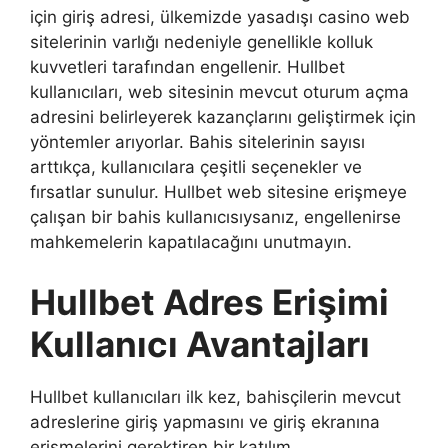
için giriş adresi, ülkemizde yasadışı casino web
sitelerinin varlığı nedeniyle genellikle kolluk
kuvvetleri tarafından engellenir. Hullbet
kullanıcıları, web sitesinin mevcut oturum açma
adresini belirleyerek kazançlarını geliştirmek için
yöntemler arıyorlar. Bahis sitelerinin sayısı
arttıkça, kullanıcılara çeşitli seçenekler ve
fırsatlar sunulur. Hullbet web sitesine erişmeye
çalışan bir bahis kullanıcısıysanız, engellenirse
mahkemelerin kapatılacağını unutmayın.
Hullbet Adres Erişimi
Kullanıcı Avantajları
Hullbet kullanıcıları ilk kez, bahisçilerin mevcut
adreslerine giriş yapmasını ve giriş ekranına
erişmelerini gerektiren bir katılım