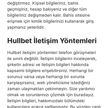
değiştirmez. Kişisel bilgileriniz, bahis
geçmişiniz, hesap bakiyeniz ve diğer tüm
bilgileriniz değişmeden kalır. Bahis sitesine
erişmek için kimlik bilgilerinizi kullanarak giriş
yapmanız yeterlidir.
Hullbet İletişim Yöntemleri
Hullbet iletişim yöntemleri telefon görüşmeleri
ile sınırlı değildir. İletişim bilgilerini inceleyerek,
şirketin adresi ve iletişim bilgileri hakkında
kapsamlı bilgilere erişebilirsiniz. Herhangi bir
sorunuz varsa veya herhangi bir sorunla
karşılaşırsanız, web yöneticisine istediğiniz
zaman ulaşmaktan çekinmeyin. Size yardımcı
olmak ve sorunlarınızı çözmek için buradayız.
İletişim bilgileri, hakkımızdaki bölümdeki
kullanıcılara açıkça sağlanmıştır. Bu yüzden canlı