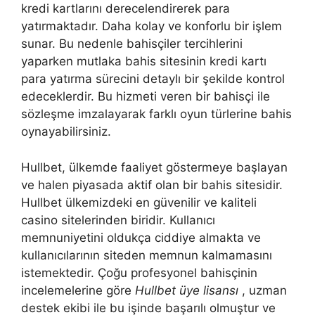
kredi kartlarını derecelendirerek para
yatırmaktadır. Daha kolay ve konforlu bir işlem
sunar. Bu nedenle bahisçiler tercihlerini
yaparken mutlaka bahis sitesinin kredi kartı
para yatırma sürecini detaylı bir şekilde kontrol
edeceklerdir. Bu hizmeti veren bir bahisçi ile
sözleşme imzalayarak farklı oyun türlerine bahis
oynayabilirsiniz.
Hullbet, ülkemde faaliyet göstermeye başlayan
ve halen piyasada aktif olan bir bahis sitesidir.
Hullbet ülkemizdeki en güvenilir ve kaliteli
casino sitelerinden biridir. Kullanıcı
memnuniyetini oldukça ciddiye almakta ve
kullanıcılarının siteden memnun kalmamasını
istemektedir. Çoğu profesyonel bahisçinin
incelemelerine göre
Hullbet üye lisansı
, uzman
destek ekibi ile bu işinde başarılı olmuştur ve