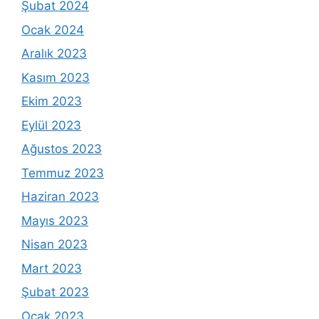
Şubat 2024
Ocak 2024
Aralık 2023
Kasım 2023
Ekim 2023
Eylül 2023
Ağustos 2023
Temmuz 2023
Haziran 2023
Mayıs 2023
Nisan 2023
Mart 2023
Şubat 2023
Ocak 2023