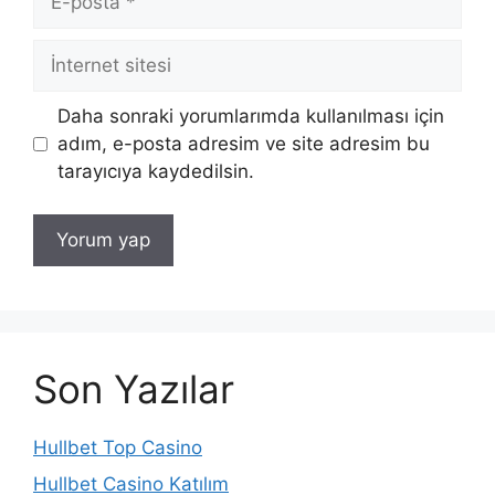
posta
İnternet
sitesi
Daha sonraki yorumlarımda kullanılması için
adım, e-posta adresim ve site adresim bu
tarayıcıya kaydedilsin.
Son Yazılar
Hullbet Top Casino
Hullbet Casino Katılım