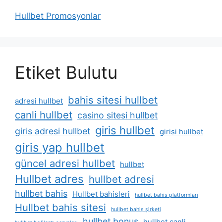
Hullbet Promosyonlar
Etiket Bulutu
bahis sitesi hullbet
adresi hullbet
canli hullbet
casino sitesi hullbet
giris hullbet
giris adresi hullbet
girisi hullbet
giris yap hullbet
güncel adresi hullbet
hullbet
Hullbet adres
hullbet adresi
hullbet bahis
Hullbet bahisleri
hullbet bahis platformları
Hullbet bahis sitesi
hullbet bahis şirketi
hullbet bonus
hullbet canli