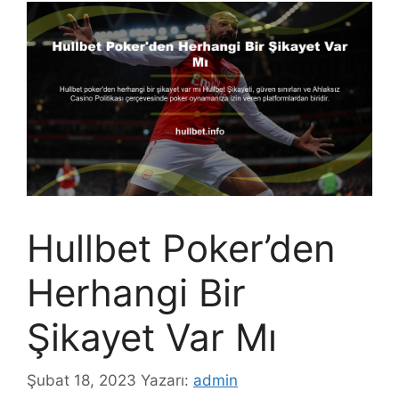
Hullbet Poker’den
Herhangi Bir
Şikayet Var Mı
Şubat 18, 2023
Yazarı:
admin