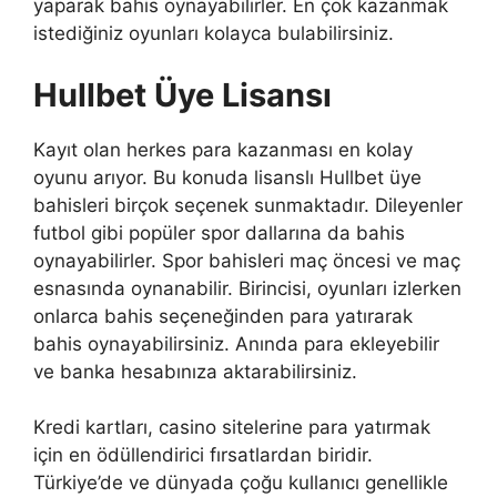
yaparak bahis oynayabilirler. En çok kazanmak
istediğiniz oyunları kolayca bulabilirsiniz.
Hullbet Üye Lisansı
Kayıt olan herkes para kazanması en kolay
oyunu arıyor. Bu konuda lisanslı Hullbet üye
bahisleri birçok seçenek sunmaktadır. Dileyenler
futbol gibi popüler spor dallarına da bahis
oynayabilirler. Spor bahisleri maç öncesi ve maç
esnasında oynanabilir. Birincisi, oyunları izlerken
onlarca bahis seçeneğinden para yatırarak
bahis oynayabilirsiniz. Anında para ekleyebilir
ve banka hesabınıza aktarabilirsiniz.
Kredi kartları, casino sitelerine para yatırmak
için en ödüllendirici fırsatlardan biridir.
Türkiye’de ve dünyada çoğu kullanıcı genellikle