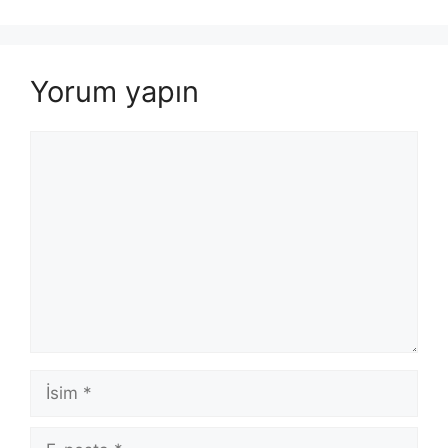
Yorum yapın
Yorum
İsim
E-