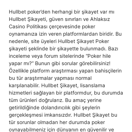
Hullbet poker’den herhangi bir şikayet var mı
Hullbet Şikayeti, güven sınırları ve Ahlaksız
Casino Politikası çerçevesinde poker
oynamanıza izin veren platformlardan biridir. Bu
nedenle, site üyeleri Hullbet Şikayet Poker
şikayeti şeklinde bir şikayette bulunmadı. Bazı
inceleme veya forum sitelerinde “Poker hile
yapar mı?” Bunun gibi sorular görebilirsiniz!
Özellikle platform araştırması yapan bahisçilerin
bu tür araştırmalar yapması normal
karşılanabilir. Hullbet Şikayet, lisanslama
hizmetleri sağlayan bir platformdur, bu durumda
tüm ürünleri doğrularız. Bu amaç yerine
getirildiğinde dolandırıcılık gibi şeylerin
gerçekleşmesi imkansızdır. Hullbet Şikayet bu
tür sorunlar olmadan her durumda poker
oynayabilmeniz için dünyanın en güvenilir ve