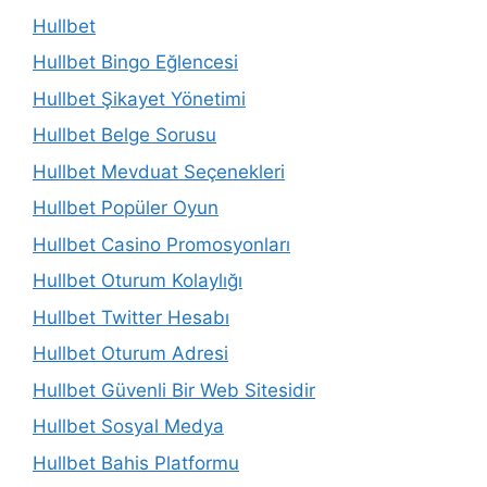
Hullbet
Hullbet Bingo Eğlencesi
Hullbet Şikayet Yönetimi
Hullbet Belge Sorusu
Hullbet Mevduat Seçenekleri
Hullbet Popüler Oyun
Hullbet Casino Promosyonları
Hullbet Oturum Kolaylığı
Hullbet Twitter Hesabı
Hullbet Oturum Adresi
Hullbet Güvenli Bir Web Sitesidir
Hullbet Sosyal Medya
Hullbet Bahis Platformu