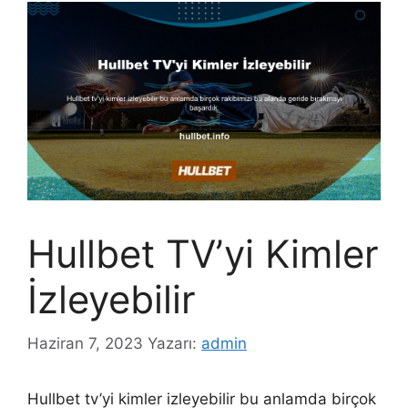
Hullbet TV’yi Kimler
İzleyebilir
Haziran 7, 2023
Yazarı:
admin
Hullbet tv’yi kimler izleyebilir bu anlamda birçok