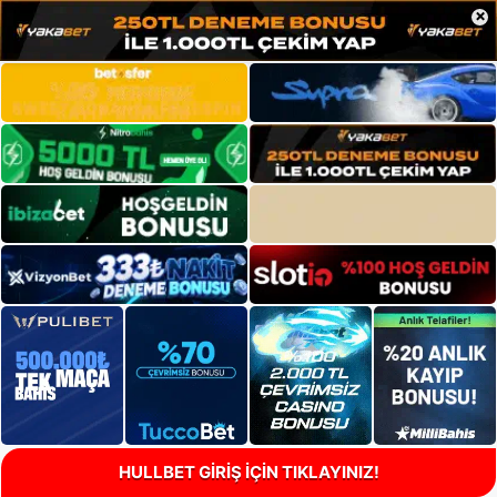
×
HULLBET GİRİŞ İÇİN TIKLAYINIZ!