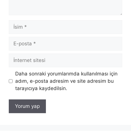
İsim
E-
posta
İnternet
sitesi
Daha sonraki yorumlarımda kullanılması için
adım, e-posta adresim ve site adresim bu
tarayıcıya kaydedilsin.