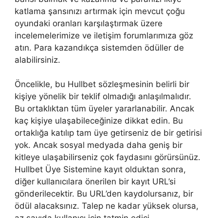
katlama şansınızı artırmak için mevcut çoğu
oyundaki oranları karşılaştırmak üzere
incelemelerimize ve iletişim forumlarımıza göz
atın. Para kazandıkça sistemden ödüller de
alabilirsiniz.
Öncelikle, bu Hullbet sözleşmesinin belirli bir
kişiye yönelik bir teklif olmadığı anlaşılmalıdır.
Bu ortaklıktan tüm üyeler yararlanabilir. Ancak
kaç kişiye ulaşabileceğinize dikkat edin. Bu
ortaklığa katılıp tam üye getirseniz de bir getirisi
yok. Ancak sosyal medyada daha geniş bir
kitleye ulaşabilirseniz çok faydasını görürsünüz.
Hullbet Üye Sistemine kayıt olduktan sonra,
diğer kullanıcılara önerilen bir kayıt URL’si
gönderilecektir. Bu URL’den kaydolursanız, bir
ödül alacaksınız. Talep ne kadar yüksek olursa,