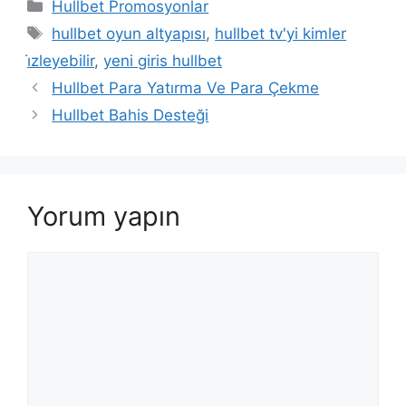
Kategoriler
Hullbet Promosyonlar
Etiketler
hullbet oyun altyapısı
,
hullbet tv'yi kimler
i̇zleyebilir
,
yeni giris hullbet
Hullbet Para Yatırma Ve Para Çekme
Hullbet Bahis Desteği
Yorum yapın
Yorum