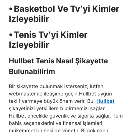
⦁ Basketbol Ve Tv’yi Kimler
Izleyebilir
⦁ Tenis Tv’yi Kimler
Izleyebilir
Hullbet Tenis Nasıl Şikayette
Bulunabilirim
Bir şikayette bulunmak isterseniz, lütfen
webmaster ile iletişime geçin.Hullbet uygun
teklif vermeye büyük önem verir. Bu,
Hullbet
şikayetinizi yetkililere bildirmemizi sağlar.
Hullbet öncelikle güvenlik ve sigorta sağlar. Tüm
bahis seçeneklerini ve finansal işlemleri
mükemmel bir şekilde yönetir. Birçok canlı