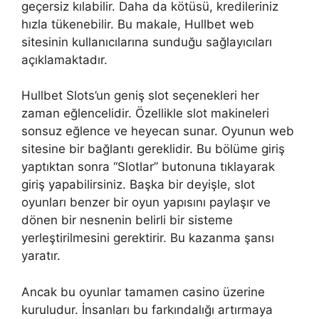
geçersiz kılabilir. Daha da kötüsü, kredileriniz
hızla tükenebilir. Bu makale, Hullbet web
sitesinin kullanıcılarına sunduğu sağlayıcıları
açıklamaktadır.
Hullbet Slots’un geniş slot seçenekleri her
zaman eğlencelidir. Özellikle slot makineleri
sonsuz eğlence ve heyecan sunar. Oyunun web
sitesine bir bağlantı gereklidir. Bu bölüme giriş
yaptıktan sonra “Slotlar” butonuna tıklayarak
giriş yapabilirsiniz. Başka bir deyişle, slot
oyunları benzer bir oyun yapısını paylaşır ve
dönen bir nesnenin belirli bir sisteme
yerleştirilmesini gerektirir. Bu kazanma şansı
yaratır.
Ancak bu oyunlar tamamen casino üzerine
kuruludur. İnsanları bu farkındalığı artırmaya