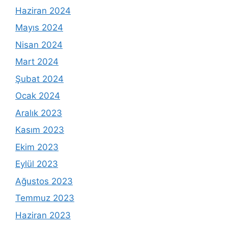
Haziran 2024
Mayıs 2024
Nisan 2024
Mart 2024
Şubat 2024
Ocak 2024
Aralık 2023
Kasım 2023
Ekim 2023
Eylül 2023
Ağustos 2023
Temmuz 2023
Haziran 2023