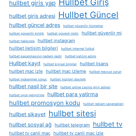
Hullbet Giriş
hullbet giris yap
Hullbet Güncel
hullbet giriş adresi
hullbet güncel adres
hullbet güvenilir hizmetler
hullbet güvenlir mi
hullbet güvenilir kimlik
hullbet güvenli midir
hullbet instagram
hullbet hakkında
hullbet i̇letişim bilgileri
hullbet i̇nternet futbol
hullbet kapanmasının nedeni nedir
hullbet katılım adımı
Hullbet kayıt
hullbet lisans
hullbet kişisel bilgiler
hullbet maç izle
hullbet maç izleme
hullbet mevcut sorun
hullbet mükemmel sonuç
hullbet müşteri desteği
hullbet nasil bir site
hullbet online casino giriş adresi
hullbet para yatirma
hullbet oyun geliştirme
hullbet promosyon kodu
hullbet reklam seçenekleri
hullbet sitesi
hullbet sikayet
hullbet tv
hullbet sosyal ağ
hullbet telegram
hullbet tv canli maç
hullbet tv canli maç izle