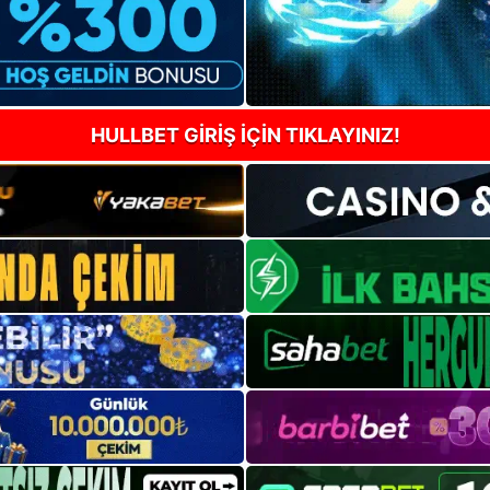
HULLBET GİRİŞ İÇİN TIKLAYINIZ!