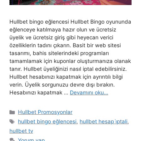
Hullbet bingo eğlencesi Hullbet Bingo oyununda
eğlenceye katılmaya hazır olun ve ücretsiz
üyelik ve ücretsiz giriş gibi heyecan verici
özelliklerin tadını çıkarın. Basit bir web sitesi
tasarımı, bahis sitelerindeki programları
tamamlamak için kuponlar oluşturmanıza olanak
tanır. Hullbet üyeliğinizi nasıl iptal edebilirsiniz.
Hullbet hesabınızı kapatmak için ayrıntılı bilgi
verin. Üyelik sorgunuzu devre dışı bırakın.
Hesabınızı kapatmak …
Devamını oku…
Kategoriler
Hullbet Promosyonlar
Etiketler
hullbet bingo eğlencesi
,
hullbet hesap i̇ptali
,
hullbet tv
Yorum yap