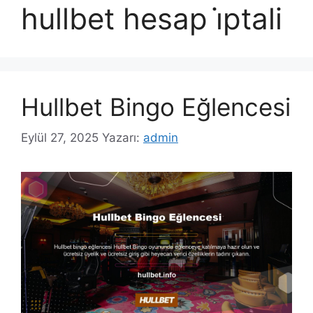
hullbet hesap i̇ptali
Hullbet Bingo Eğlencesi
Eylül 27, 2025
Yazarı:
admin