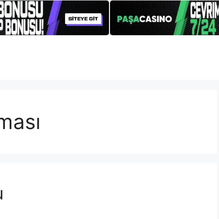
aması
u