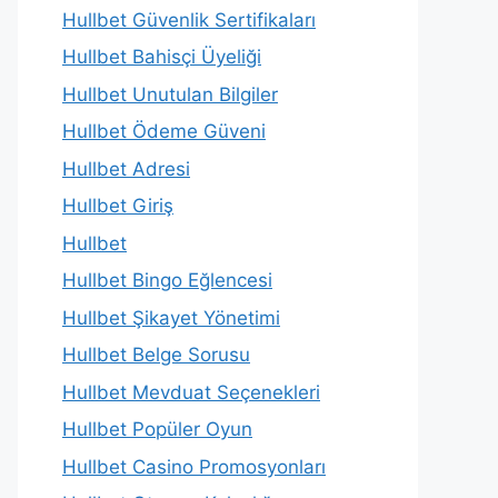
Hullbet Güvenlik Sertifikaları
Hullbet Bahisçi Üyeliği
Hullbet Unutulan Bilgiler
Hullbet Ödeme Güveni
Hullbet Adresi
Hullbet Giriş
Hullbet
Hullbet Bingo Eğlencesi
Hullbet Şikayet Yönetimi
Hullbet Belge Sorusu
Hullbet Mevduat Seçenekleri
Hullbet Popüler Oyun
Hullbet Casino Promosyonları