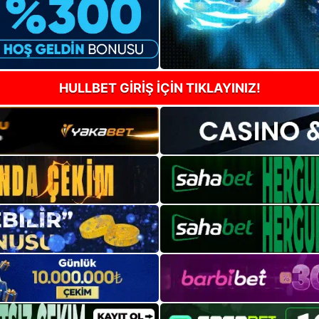
HULLBET GİRİŞ İÇİN TIKLAYINIZ!