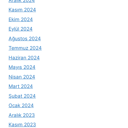
Aralık 2024
Kasım 2024
Ekim 2024
Eylül 2024
Ağustos 2024
Temmuz 2024
Haziran 2024
Mayıs 2024
Nisan 2024
Mart 2024
Şubat 2024
Ocak 2024
Aralık 2023
Kasım 2023