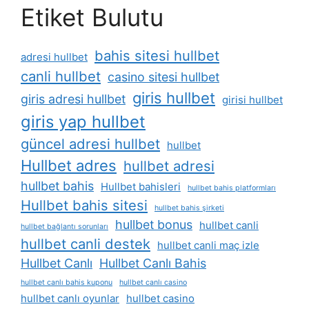
Etiket Bulutu
bahis sitesi hullbet
adresi hullbet
canli hullbet
casino sitesi hullbet
giris hullbet
giris adresi hullbet
girisi hullbet
giris yap hullbet
güncel adresi hullbet
hullbet
Hullbet adres
hullbet adresi
hullbet bahis
Hullbet bahisleri
hullbet bahis platformları
Hullbet bahis sitesi
hullbet bahis şirketi
hullbet bonus
hullbet canli
hullbet bağlantı sorunları
hullbet canli destek
hullbet canli maç izle
Hullbet Canlı
Hullbet Canlı Bahis
hullbet canlı bahis kuponu
hullbet canlı casino
hullbet canlı oyunlar
hullbet casino