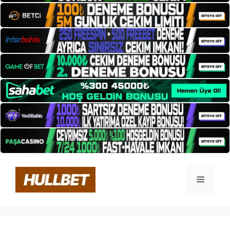
İçeriğe
atla
Menü