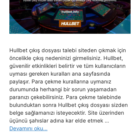
Hullbet çıkış dosyası talebi siteden çıkmak için
öncelikle çıkış nedeninizi girmelisiniz. Hullbet,
güvenilir etkinlikleri belirtir ve tüm kullanıcıların
uyması gereken kuralları ana sayfasında
paylaşır. Para çekme kurallarına uymanız
durumunda herhangi bir sorun yaşamadan
paranızı çekebilirsiniz. Para çekme talebinde
bulunduktan sonra Hullbet çıkış dosyası sizden
belge sağlamanızı isteyecektir. Site üzerinden
üçüncü şahıslar adına kar elde etmek …
Devamını oku…