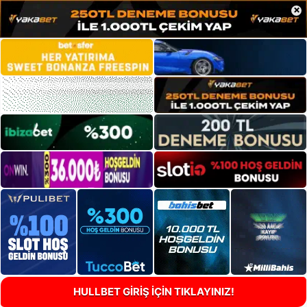
×
HULLBET GİRİŞ İÇİN TIKLAYINIZ!