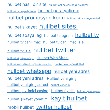
hullbet nasil bir site
hullbet online casino giriş adresi
hullbet para yatirma
hullbet oyun geliştirme
hullbet promosyon kodu
hullbet reklam seçenekleri
hullbet sitesi
hullbet sikayet
hullbet tv
hullbet sosyal ağ
hullbet telegram
hullbet tv canli maç
hullbet tv canli maç izle
hullbet twitter
hullbet tv izle
Hullbet Web Sitesi
hullbet vip üyeler i̇çin
hullbet web sitesi bağlantı sorunları
hullbet web yöneticileri
hullbet whatsapp
hullbet yeni adres
hullbet yeni adresi
Hullbet yeni giriş
hullbet yeni giriş adresi
hullbet yönetim
hullbet çevrimiçi casino
Hullbet üyelik
hullbet şans oyunu
kayit hullbet
hullbet şikayet yönetimi
twitter hullbet
mobil hullbet