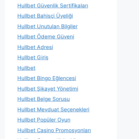
Hullbet Güvenlik Sertifikaları
Hullbet Bahisçi Üyeliği
Hullbet Unutulan Bilgiler
Hullbet Ödeme Güveni
Hullbet Adresi
Hullbet Giriş
Hullbet
Hullbet Bingo Eğlencesi
Hullbet Şikayet Yönetimi
Hullbet Belge Sorusu
Hullbet Mevduat Seçenekleri
Hullbet Popüler Oyun
Hullbet Casino Promosyonları