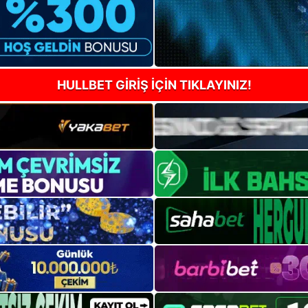
HULLBET GİRİŞ İÇİN TIKLAYINIZ!