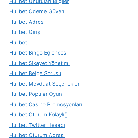
Hullbet Unutulan Bilgiler
Hullbet Ödeme Güveni
Hullbet Adresi
Hullbet Giriş
Hullbet
Hullbet Bingo Eğlencesi
Hullbet Şikayet Yönetimi
Hullbet Belge Sorusu
Hullbet Mevduat Seçenekleri
Hullbet Popüler Oyun
Hullbet Casino Promosyonları
Hullbet Oturum Kolaylığı
Hullbet Twitter Hesabı
Hullbet Oturum Adresi