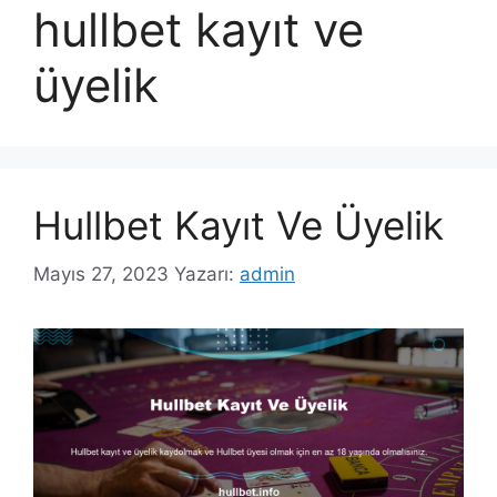
hullbet kayıt ve
üyelik
Hullbet Kayıt Ve Üyelik
Mayıs 27, 2023
Yazarı:
admin