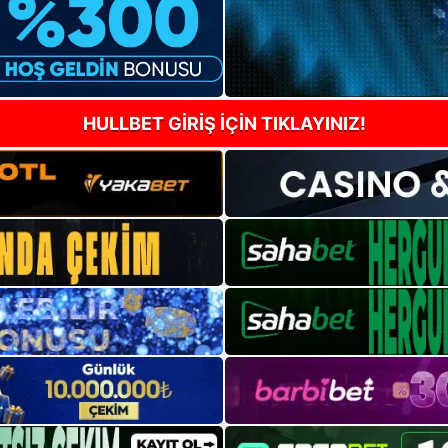
HULLBET GİRİŞ İÇİN TIKLAYINIZ!