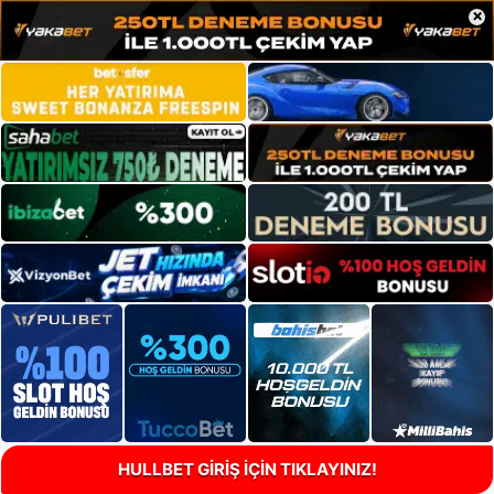
×
HULLBET GİRİŞ İÇİN TIKLAYINIZ!