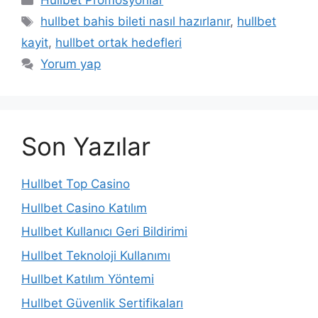
Hullbet Promosyonlar
Etiketler
hullbet bahis bileti nasıl hazırlanır
,
hullbet
kayit
,
hullbet ortak hedefleri
Yorum yap
Son Yazılar
Hullbet Top Casino
Hullbet Casino Katılım
Hullbet Kullanıcı Geri Bildirimi
Hullbet Teknoloji Kullanımı
Hullbet Katılım Yöntemi
Hullbet Güvenlik Sertifikaları