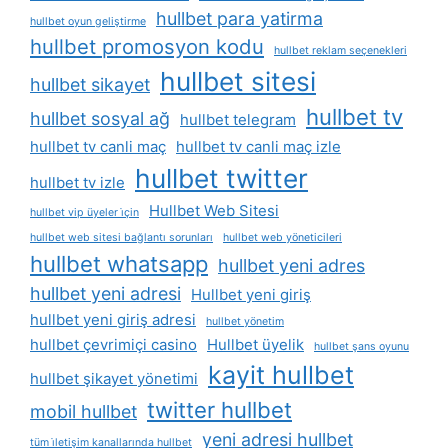
hullbet para yatirma
hullbet oyun geliştirme
hullbet promosyon kodu
hullbet reklam seçenekleri
hullbet sitesi
hullbet sikayet
hullbet tv
hullbet sosyal ağ
hullbet telegram
hullbet tv canli maç
hullbet tv canli maç izle
hullbet twitter
hullbet tv izle
Hullbet Web Sitesi
hullbet vip üyeler i̇çin
hullbet web sitesi bağlantı sorunları
hullbet web yöneticileri
hullbet whatsapp
hullbet yeni adres
hullbet yeni adresi
Hullbet yeni giriş
hullbet yeni giriş adresi
hullbet yönetim
hullbet çevrimiçi casino
Hullbet üyelik
hullbet şans oyunu
kayit hullbet
hullbet şikayet yönetimi
twitter hullbet
mobil hullbet
yeni adresi hullbet
tüm i̇letişim kanallarında hullbet