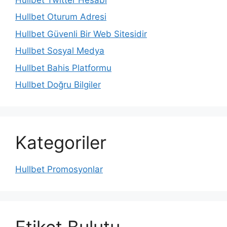
Hullbet Oturum Adresi
Hullbet Güvenli Bir Web Sitesidir
Hullbet Sosyal Medya
Hullbet Bahis Platformu
Hullbet Doğru Bilgiler
Kategoriler
Hullbet Promosyonlar