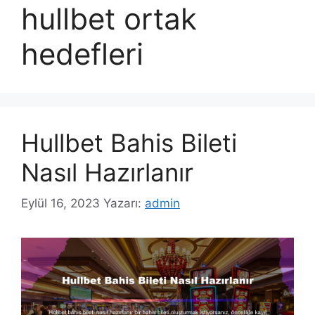
hullbet ortak
hedefleri
Hullbet Bahis Bileti
Nasıl Hazırlanır
Eylül 16, 2023
Yazarı:
admin