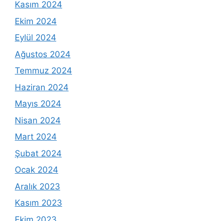
Kasım 2024
Ekim 2024
Eylül 2024
Ağustos 2024
Temmuz 2024
Haziran 2024
Mayıs 2024
Nisan 2024
Mart 2024
Şubat 2024
Ocak 2024
Aralık 2023
Kasım 2023
Ekim 2023