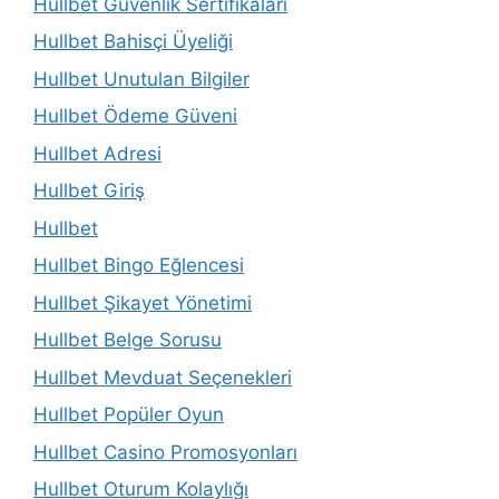
Hullbet Güvenlik Sertifikaları
Hullbet Bahisçi Üyeliği
Hullbet Unutulan Bilgiler
Hullbet Ödeme Güveni
Hullbet Adresi
Hullbet Giriş
Hullbet
Hullbet Bingo Eğlencesi
Hullbet Şikayet Yönetimi
Hullbet Belge Sorusu
Hullbet Mevduat Seçenekleri
Hullbet Popüler Oyun
Hullbet Casino Promosyonları
Hullbet Oturum Kolaylığı