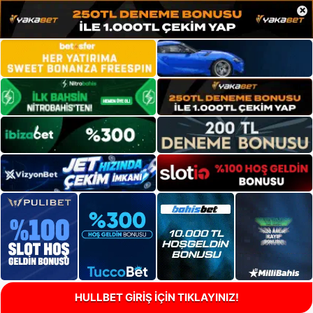
×
HULLBET GİRİŞ İÇİN TIKLAYINIZ!