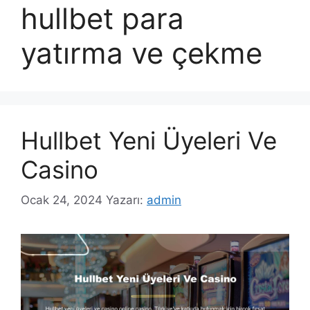
hullbet para
yatırma ve çekme
Hullbet Yeni Üyeleri Ve
Casino
Ocak 24, 2024
Yazarı:
admin