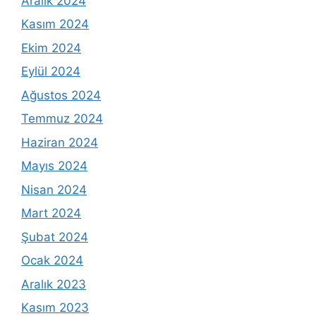
Aralık 2024
Kasım 2024
Ekim 2024
Eylül 2024
Ağustos 2024
Temmuz 2024
Haziran 2024
Mayıs 2024
Nisan 2024
Mart 2024
Şubat 2024
Ocak 2024
Aralık 2023
Kasım 2023