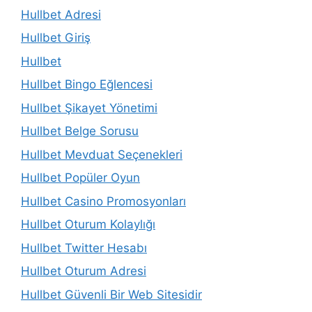
Hullbet Adresi
Hullbet Giriş
Hullbet
Hullbet Bingo Eğlencesi
Hullbet Şikayet Yönetimi
Hullbet Belge Sorusu
Hullbet Mevduat Seçenekleri
Hullbet Popüler Oyun
Hullbet Casino Promosyonları
Hullbet Oturum Kolaylığı
Hullbet Twitter Hesabı
Hullbet Oturum Adresi
Hullbet Güvenli Bir Web Sitesidir