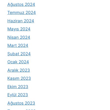
Ağustos 2024
Temmuz 2024
Haziran 2024
Mayıs 2024
Nisan 2024
Mart 2024
Şubat 2024
Ocak 2024
Aralık 2023
Kasım 2023
Ekim 2023
Eylül 2023
Ağustos 2023