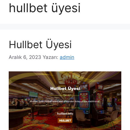
hullbet üyesi
Hullbet Üyesi
Aralık 6, 2023
Yazarı:
admin