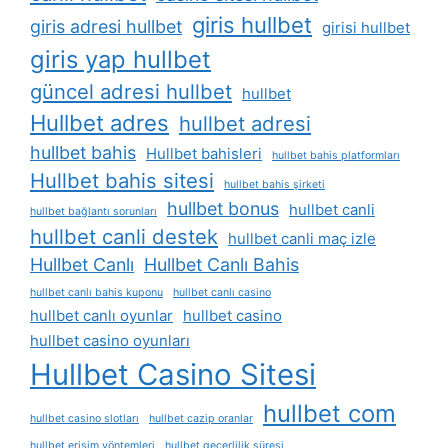
giris hullbet
giris adresi hullbet
girisi hullbet
giris yap hullbet
güncel adresi hullbet
hullbet
Hullbet adres
hullbet adresi
hullbet bahis
Hullbet bahisleri
hullbet bahis platformları
Hullbet bahis sitesi
hullbet bahis şirketi
hullbet bonus
hullbet canli
hullbet bağlantı sorunları
hullbet canli destek
hullbet canli maç izle
Hullbet Canlı
Hullbet Canlı Bahis
hullbet canlı bahis kuponu
hullbet canlı casino
hullbet canlı oyunlar
hullbet casino
hullbet casino oyunları
Hullbet Casino Sitesi
hullbet com
hullbet casino slotları
hullbet cazip oranlar
hullbet erişim yöntemleri
hullbet geçerlilik süresi