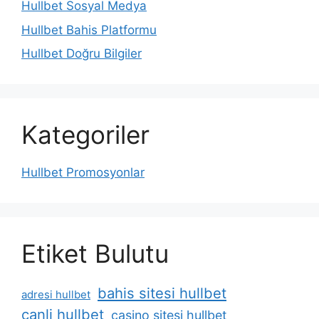
Hullbet Sosyal Medya
Hullbet Bahis Platformu
Hullbet Doğru Bilgiler
Kategoriler
Hullbet Promosyonlar
Etiket Bulutu
bahis sitesi hullbet
adresi hullbet
canli hullbet
casino sitesi hullbet